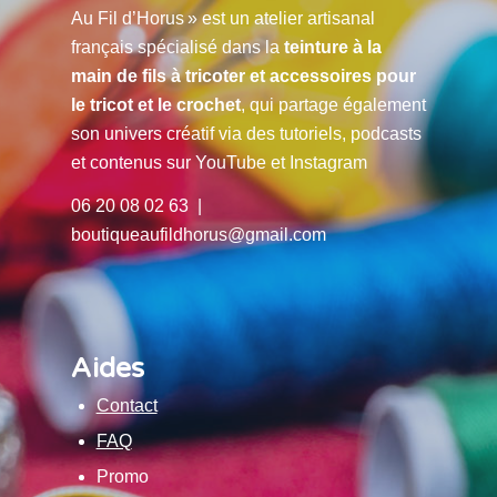
Au Fil d’Horus » est un atelier artisanal
français spécialisé dans la
teinture à la
main de fils à tricoter et accessoires pour
le tricot et le crochet
, qui partage également
son univers créatif via des tutoriels, podcasts
et contenus sur YouTube et Instagram
06 20 08 02 63 |
boutiqueaufildhorus@gmail.com
Aides
Contact
FAQ
Promo