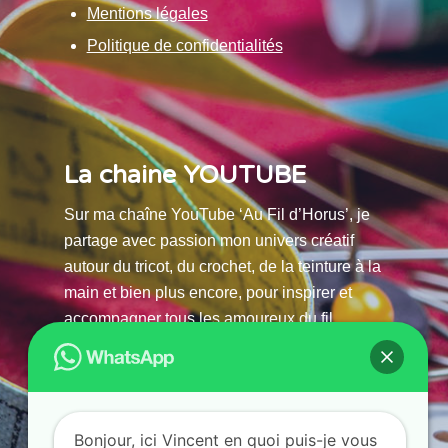
Mentions légales
Politique de confidentialités
La chaine YOUTUBE
Sur ma chaîne YouTube ‘Au Fil d’Horus’, je
partage avec passion mon univers créatif
autour du tricot, du crochet, de la teinture à la
main et bien plus encore, pour inspirer et
accompagner tous les amoureux du fil.
La chaine Youtube
Bonjour, ici Vincent en quoi puis-je vous