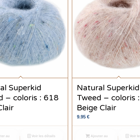
al Superkid
Natural Superkid
 – coloris : 618
Tweed – coloris 
lair
Beige Clair
9.95
€
ter au
Voir les détails
Ajouter au
Voir le