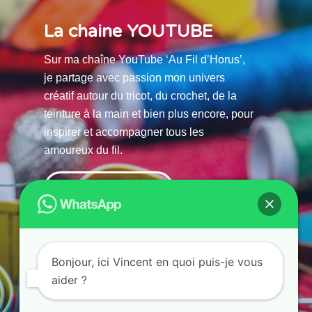
La chaine YOUTUBE
Sur ma chaîne YouTube ‘Au Fil d’Horus’,
je partage avec passion mon univers
créatif autour du tricot, du crochet, de la
teinture à la main et bien plus encore, pour
inspirer et accompagner tous les
amoureux du fil.
La chaine Youtube
Bonjour, ici Vincent en quoi puis-je vous
aider ?