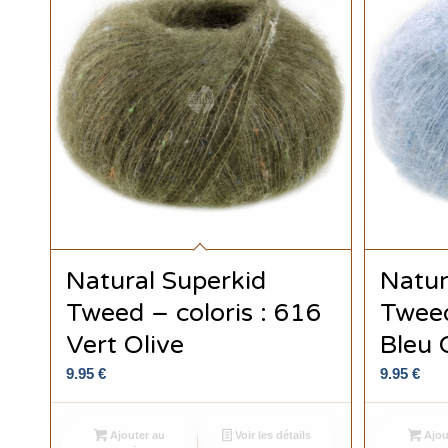
Natural Superkid
Natur
Tweed – coloris : 616
Tweed
Vert Olive
Bleu C
9.95
€
9.95
€
Ajouter au
Voir les détails
Ajou