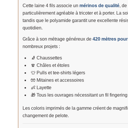
Cette laine 4 fils associe un
mérinos de qualité
, de
particulièrement agréable à tricoter et à porter. La s
tandis que le polyamide garantit une excellente rési
quotidien.
Grâce à son métrage généreux de
420 mètres pour
nombreux projets :
🧦 Chaussettes
🧣 Châles et étoles
👕 Pulls et tee-shirts légers
🧤 Mitaines et accessoires
👶 Layette
🎁 Tous les ouvrages nécessitant un fil fingering
Les coloris imprimés de la gamme créent de magnifiqu
changement de pelote.