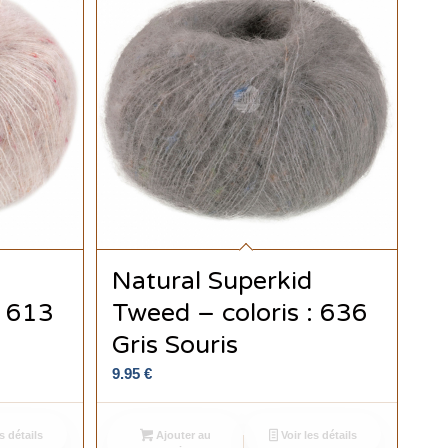
Natural Superkid
: 613
Tweed – coloris : 636
Gris Souris
9.95
€
s détails
Ajouter au
Voir les détails