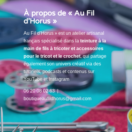
À propos de « Au Fil
d’Horus »
Au Fil d’Horus » est un atelier artisanal
français spécialisé dans la
teinture à la
main de fils à tricoter et accessoires
pour le tricot et le crochet
, qui partage
également son univers créatif via des
tutoriels, podcasts et contenus sur
YouTube et Instagram
06 20 08 02 63 |
boutiqueaufildhorus@gmail.com