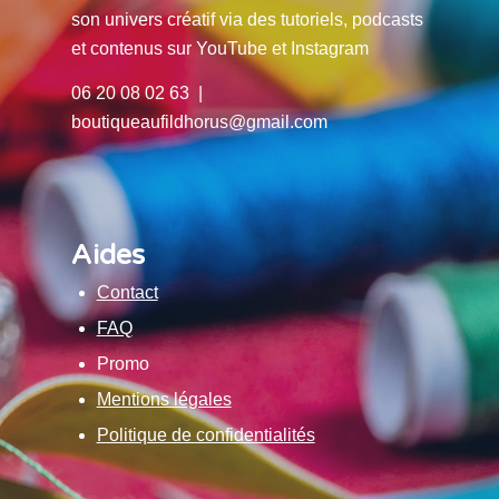
son univers créatif via des tutoriels, podcasts
et contenus sur YouTube et Instagram
06 20 08 02 63 |
boutiqueaufildhorus@gmail.com
Aides
Contact
FAQ
Promo
Mentions légales
Politique de confidentialités