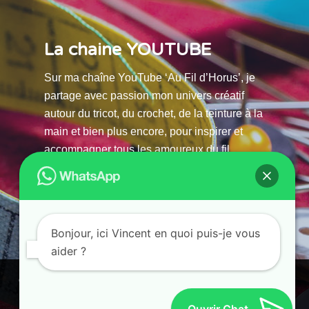
La chaine YOUTUBE
Sur ma chaîne YouTube ‘Au Fil d’Horus’, je
partage avec passion mon univers créatif
autour du tricot, du crochet, de la teinture à la
main et bien plus encore, pour inspirer et
accompagner tous les amoureux du fil.
La chaine Youtube
Bonjour, ici Vincent en quoi puis-je vous
aider ?
© 2025 AU FILS D’HORUS| All Rights Reserved |
Powered by Atelier Guias
Ce site utilise des cookies. En continuant à parcourir ce site, vous
acceptez leur utilisation.