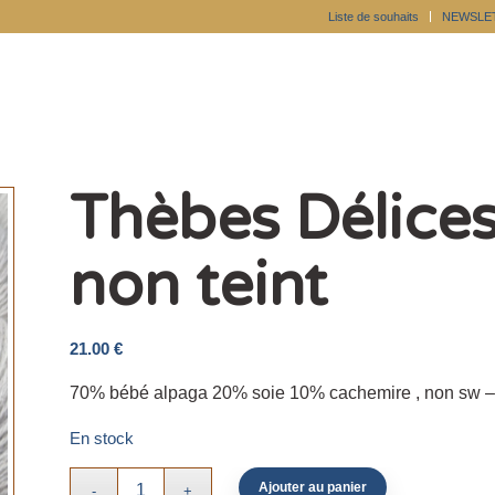
Liste de souhaits
NEWSLE
Thèbes Délice
non teint
21.00
€
70% bébé alpaga 20% soie 10% cachemire , non sw 
En stock
Ajouter au panier