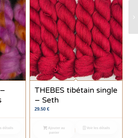
 –
THEBES tibétain single
s
– Seth
29.50
€
s détails
Ajouter au
Voir les détails
panier