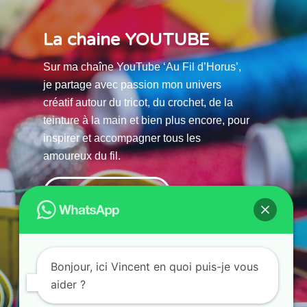
La chaine YOUTUBE
Sur ma chaîne YouTube ‘Au Fil d’Horus’,
je partage avec passion mon univers
créatif autour du tricot, du crochet, de la
teinture à la main et bien plus encore, pour
inspirer et accompagner tous les
amoureux du fil.
La chaine Youtube
Bonjour, ici Vincent en quoi puis-je vous
aider ?