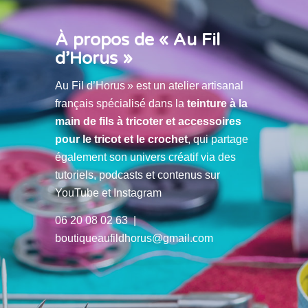
À propos de « Au Fil
d’Horus »
Au Fil d’Horus » est un atelier artisanal
français spécialisé dans la
teinture à la
main de fils à tricoter et accessoires
pour le tricot et le crochet
, qui partage
également son univers créatif via des
tutoriels, podcasts et contenus sur
YouTube et Instagram
06 20 08 02 63 |
boutiqueaufildhorus@gmail.com