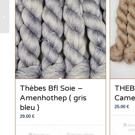
Alexandrie Dk – Tweed
néon – Néo
Thèbes Bfl Soie –
THEB
Amenhothep ( gris
Came
bleu )
25.00
€
29.00
€
Ajou
pan
Ajouter au
Voir les détails