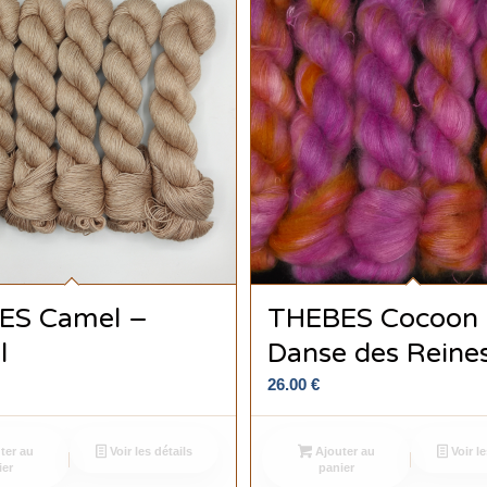
ES Camel –
THEBES Cocoon
l
Danse des Reine
26.00
€
ter au
Voir les détails
Ajouter au
Voir le
ier
panier