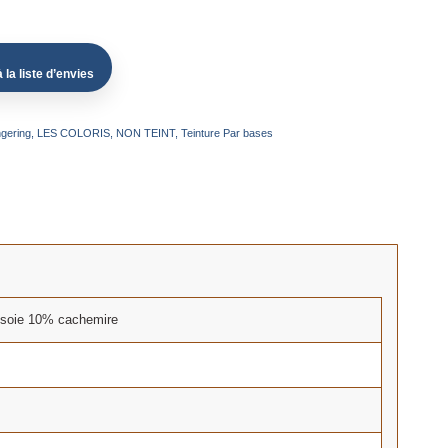
 la liste d’envies
ngering
,
LES COLORIS
,
NON TEINT
,
Teinture Par bases
soie 10% cachemire