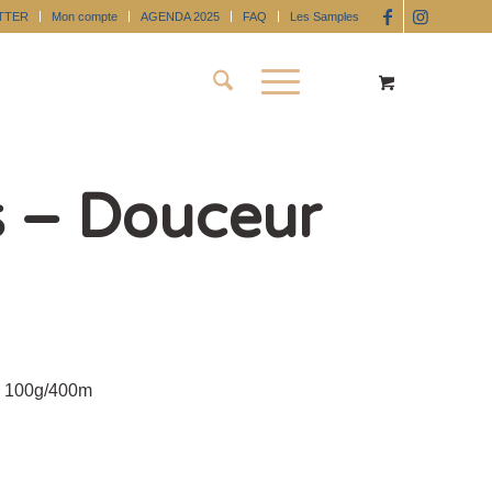
TTER
Mon compte
AGENDA 2025
FAQ
Les Samples
s – Douceur
– 100g/400m