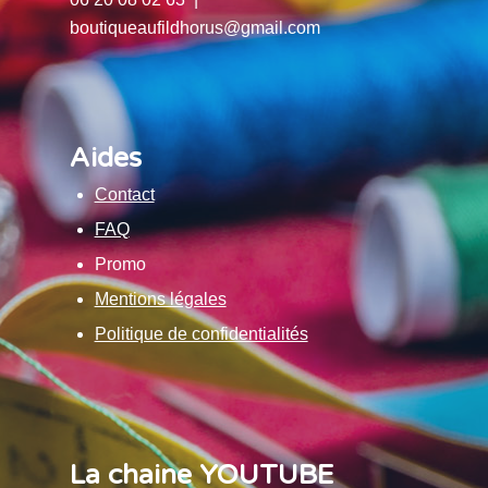
boutiqueaufildhorus@gmail.com
Aides
Contact
FAQ
Promo
Mentions légales
Politique de confidentialités
La chaine YOUTUBE