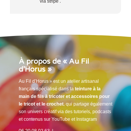
via stripe .
À propos de « Au Fil
d’Horus »
Au Fil d’Horus » est un atelier artisanal
français spécialisé dans la
teinture à la
main de fils à tricoter et accessoires pour
le tricot et le crochet
, qui partage également
son univers créatif via des tutoriels, podcasts
et contenus sur YouTube et Instagram
06 20 08 02 63 |