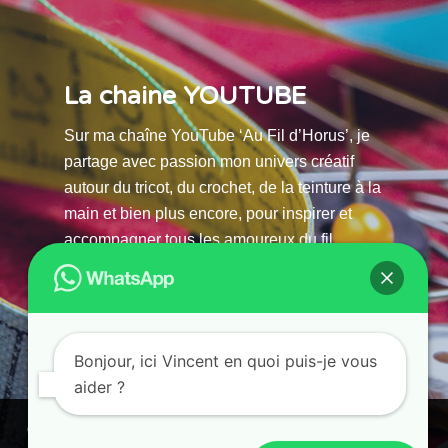
La chaine YOUTUBE
Sur ma chaîne YouTube ‘Au Fil d’Horus’, je
partage avec passion mon univers créatif
autour du tricot, du crochet, de la teinture à la
main et bien plus encore, pour inspirer et
accompagner tous les amoureux du fil.
La chaine Youtube
Bonjour, ici Vincent en quoi puis-je vous
aider ?
© 2025 AU FILS D’HORUS| All Rights Reserved |
Ce site utilise des cookies. En continuant à parcourir ce site, vous
Powered by Atelier Guias