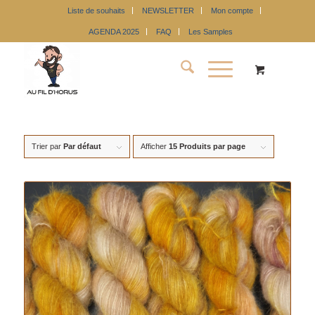
Liste de souhaits
NEWSLETTER
Mon compte
AGENDA 2025
FAQ
Les Samples
Trier par
Par défaut
Afficher
15 Produits par page