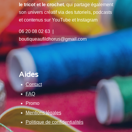
le tricot et le crochet
, qui partage également
son univers créatif via des tutoriels, podcasts
et contenus sur YouTube et Instagram
06 20 08 02 63 |
boutiqueaufildhorus@gmail.com
Aides
Contact
FAQ
Promo
Mentions légales
Politique de confidentialités