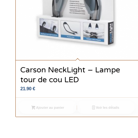
Carson NeckLight – Lampe
tour de cou LED
21.90
€
Ajouter au panier
Voir les détails