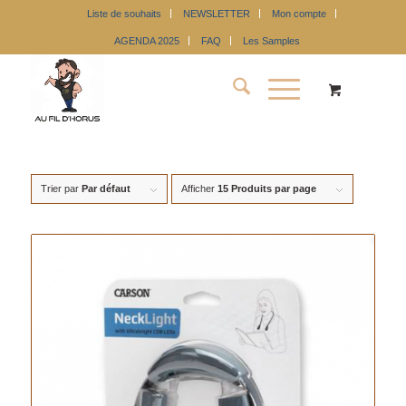
Liste de souhaits
NEWSLETTER
Mon compte
AGENDA 2025
FAQ
Les Samples
Trier par
Par défaut
Afficher
15 Produits par page