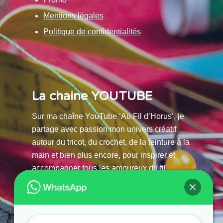
Mentions légales
Politique de confidentialités
La chaine YOUTUBE
Sur ma chaîne YouTube ‘Au Fil d’Horus’, je
partage avec passion mon univers créatif
autour du tricot, du crochet, de la teinture à la
main et bien plus encore, pour inspirer et
accompagner tous les amoureux du fil.
La chaine Youtube