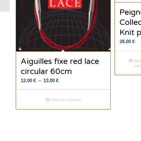
Peign
Colle
Knit 
26.00
€
Aiguilles fixe red lace
Ajou
pan
circular 60cm
Plage
12.00
€
–
13.00
€
de
prix :
Choix des options
12.00 €
à
13.00 €