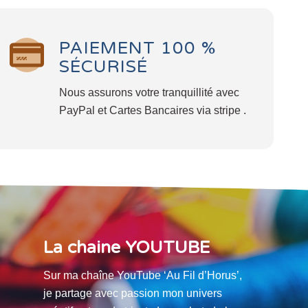
PAIEMENT 100 %
SÉCURISÉ
Nous assurons votre tranquillité avec
PayPal et Cartes Bancaires via stripe .
La chaine YOUTUBE
Sur ma chaîne YouTube ‘Au Fil d’Horus’,
je partage avec passion mon univers