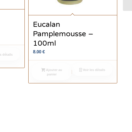
Eucalan
l
Pamplemousse –
100ml
8.00
€
s détails
Ajouter au
Voir les détails
panier