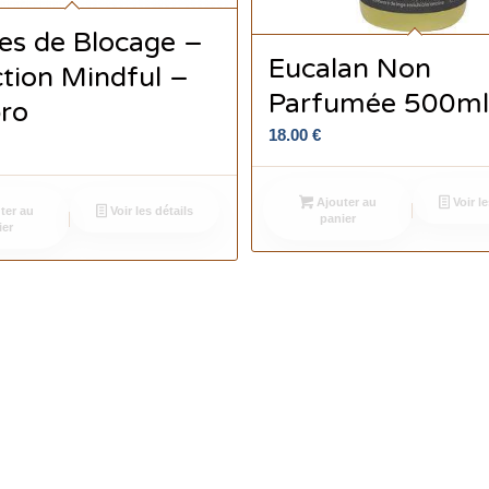
es de Blocage –
Eucalan Non
ction Mindful –
Parfumée 500m
pro
18.00
€
Ajouter au
Voir le
ter au
Voir les détails
panier
ier