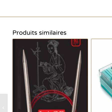
Produits similaires
AddiCraSy Trio Courte
21 – 3.25mm