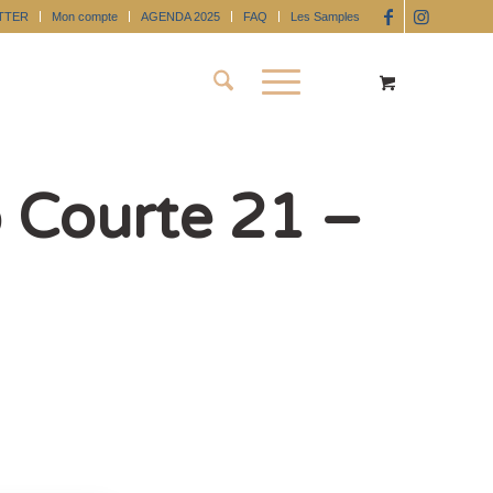
TTER
Mon compte
AGENDA 2025
FAQ
Les Samples
 Courte 21 –