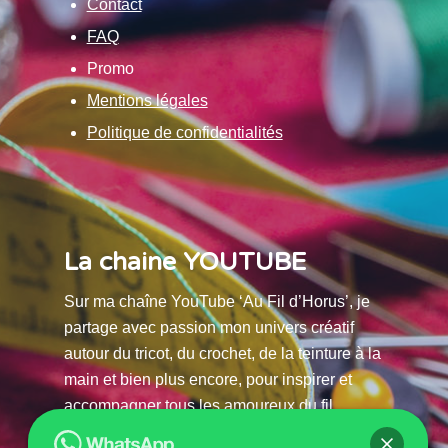
Contact
FAQ
Promo
Mentions légales
Politique de confidentialités
La chaine YOUTUBE
Sur ma chaîne YouTube ‘Au Fil d’Horus’, je
partage avec passion mon univers créatif
autour du tricot, du crochet, de la teinture à la
main et bien plus encore, pour inspirer et
accompagner tous les amoureux du fil.