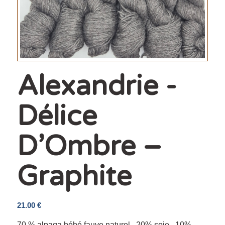
Alexandrie -
Délice
D’Ombre –
Graphite
21.00
€
70 % alpaga bébé fauve naturel , 20% soie , 10%