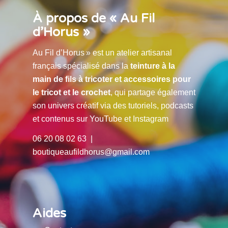
À propos de « Au Fil
d’Horus »
Au Fil d’Horus » est un atelier artisanal
français spécialisé dans la
teinture à la
main de fils à tricoter et accessoires pour
le tricot et le crochet
, qui partage également
son univers créatif via des tutoriels, podcasts
et contenus sur YouTube et Instagram
06 20 08 02 63 |
boutiqueaufildhorus@gmail.com
Aides