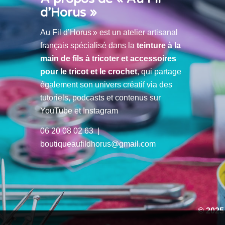
d’Horus »
Au Fil d’Horus » est un atelier artisanal
français spécialisé dans la
teinture à la
main de fils à tricoter et accessoires
pour le tricot et le crochet
, qui partage
également son univers créatif via des
tutoriels, podcasts et contenus sur
YouTube et Instagram
06 20 08 02 63 |
boutiqueaufildhorus@gmail.com
© 2025