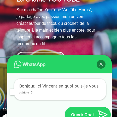
Sur ma chaîne YouTube ‘Au Fil d’Horus’,
je partage avec passion mon univers
créatif autour du tricot, du crochet, de la
teinture à la main et bien plus encore, pour
inspirer et accompagner tous les
amoureux du fil.
La chaine Youtube
Bonjour, ici Vincent en quoi puis-je vous
aider ?
r Guias
Ouvrir Chat