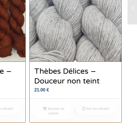
le –
Thèbes Délices –
Douceur non teint
21.00
€
s détails
Ajouter au
Voir les détails
panier