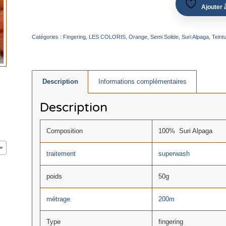
Ajouter à
Catégories :
Fingering
,
LES COLORIS
,
Orange
,
Semi Solide
,
Suri Alpaga
,
Teint
Description
Informations complémentaires
Description
Composition
100% Suri Alpaga
traitement
superwash
poids
50g
métrage
200m
Type
fingering