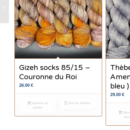
Protège pointes
aiguilles – Cœur
Gizeh socks 85/15 –
Thèbe
Couronne du Roi
Amenh
bleu )
26.00
€
29.00
€
Ajouter au
Voir les détails
panier
Ajou
pan