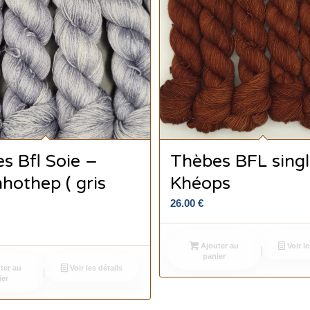
s Bfl Soie –
Thèbes BFL sing
othep ( gris
Khéops
26.00
€
Ajouter au
Voir le
panier
ter au
Voir les détails
ier