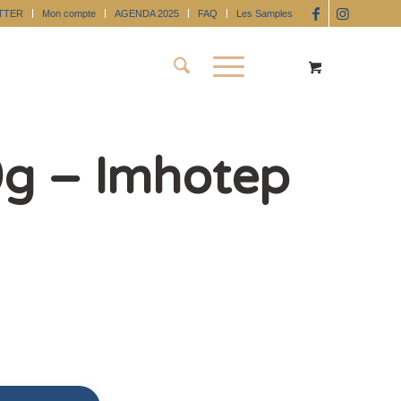
TTER
Mon compte
AGENDA 2025
FAQ
Les Samples
0g – Imhotep