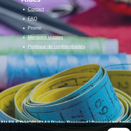
Contact
FAQ
Promo
Mentions légales
Politique de confidentialités
 AU FILS D’HORUS| All Rights Reserved | Powered by Atelie