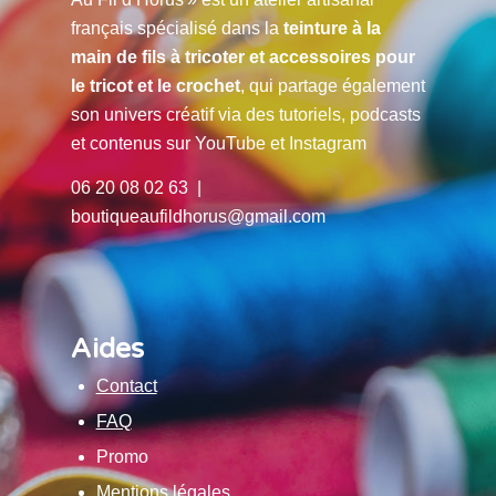
français spécialisé dans la
teinture à la
main de fils à tricoter et accessoires pour
le tricot et le crochet
, qui partage également
son univers créatif via des tutoriels, podcasts
et contenus sur YouTube et Instagram
06 20 08 02 63 |
boutiqueaufildhorus@gmail.com
Aides
Contact
FAQ
Promo
Mentions légales