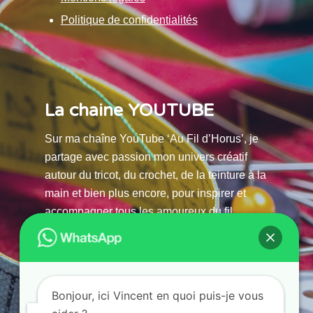
Politique de confidentialités
La chaine YOUTUBE
Sur ma chaîne YouTube ‘Au Fil d’Horus’, je
partage avec passion mon univers créatif
autour du tricot, du crochet, de la teinture à la
main et bien plus encore, pour inspirer et
accompagner tous les amoureux du fil.
La chaine Youtube
Bonjour, ici Vincent en quoi puis-je vous