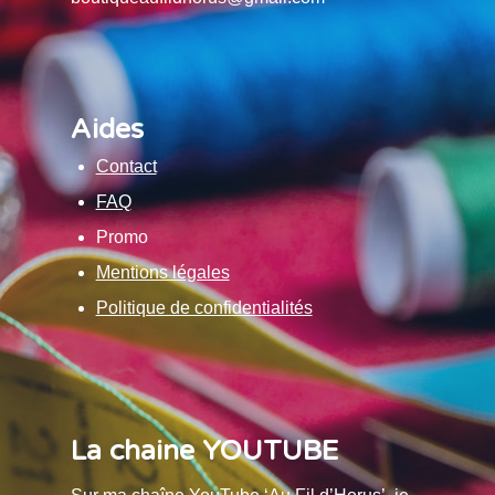
Aides
Contact
FAQ
Promo
Mentions légales
Politique de confidentialités
La chaine YOUTUBE