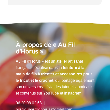
À propos de « Au Fil
d’Horus »
Au Fil d’Horus » est un atelier artisanal
français spécialisé dans la
teinture à la
main de fils à tricoter et accessoires pour
le tricot et le crochet
, qui partage également
son univers créatif via des tutoriels, podcasts
et contenus sur YouTube et Instagram
06 20 08 02 63 |
boutiqueaufildhorus@gmail.com