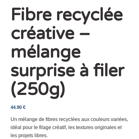
Fibre recyclée
créative –
mélange
surprise à filer
(250g)
44.90
€
Un mélange de fibres recyclées aux couleurs variées,
idéal pour le filage créatif, les textures originales et
les projets libres.