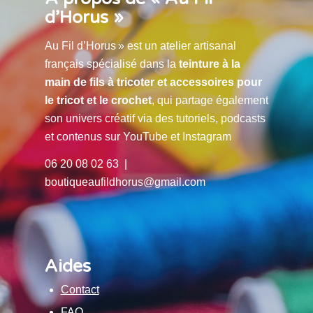
d’Horus »
Au Fil d’Horus » est un atelier artisanal
français spécialisé dans la
teinture à la
main de fils à tricoter et accessoires pour
le tricot et le crochet
, qui partage également
son univers créatif via des tutoriels, podcasts
et contenus sur YouTube et Instagram
06 20 08 02 63 |
boutiqueaufildhorus@gmail.com
Aides
Contact
FAQ