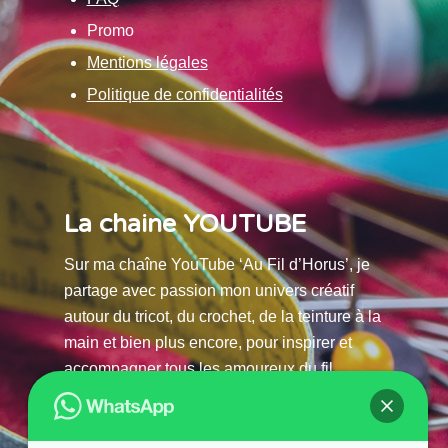
Promo
Mentions légales
Politique de confidentialités
La chaine YOUTUBE
Sur ma chaîne YouTube ‘Au Fil d’Horus’, je
partage avec passion mon univers créatif
autour du tricot, du crochet, de la teinture à la
main et bien plus encore, pour inspirer et
accompagner tous les amoureux du fil.
La chaine Youtube