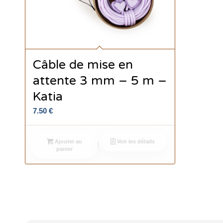
Câble de mise en
attente 3 mm – 5 m –
Katia
7.50
€
Ajouter au
Voir les détails
panier