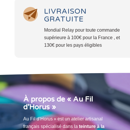
LIVRAISON
GRATUITE
Mondial Relay pour toute commande
supérieure à 100€ pour la France , et
130€ pour les pays éligibles
À propos de « Au Fil
d’Horus »
Au Fil d’Horus » est un atelier artisanal
français spécialisé dans la
teinture à la