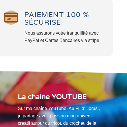
PAIEMENT 100 %
SÉCURISÉ
Nous assurons votre tranquillité avec
PayPal et Cartes Bancaires via stripe .
La chaine YOUTUBE
Sur ma chaîne YouTube ‘Au Fil d’Horus’,
je partage avec passion mon univers
créatif autour du tricot, du crochet, de la