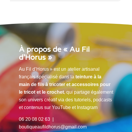
À propos de « Au Fil
d’Horus »
Au Fil d’Horus » est un atelier artisanal
français spécialisé dans la
teinture à la
main de fils à tricoter et accessoires pour
le tricot et le crochet
, qui partage également
son univers créatif via des tutoriels, podcasts
et contenus sur YouTube et Instagram
06 20 08 02 63 |
boutiqueaufildhorus@gmail.com