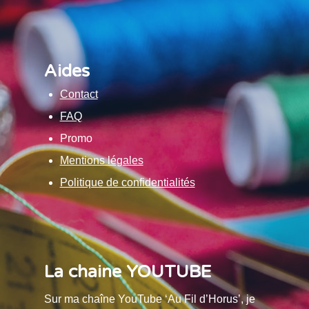
Aides
Contact
FAQ
Promo
Mentions légales
Politique de confidentialités
La chaine YOUTUBE
Sur ma chaîne YouTube ‘Au Fil d’Horus’, je