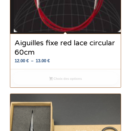
Aiguilles fixe red lace circular
60cm
Plage
12.00
€
–
13.00
€
de
prix :
Choix des options
12.00 €
à
13.00 €