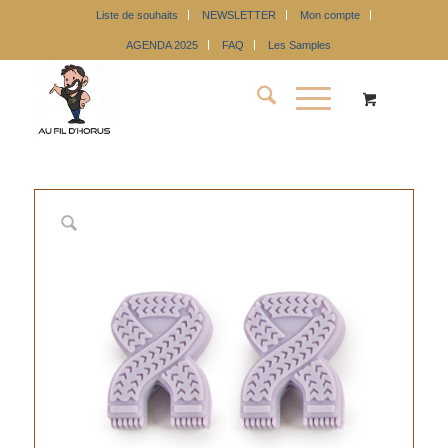
Liste de souhaits
NEWSLETTER
Mon compte
AGENDA 2025
FAQ
Les Samples