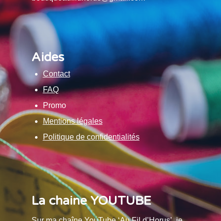
Aides
Contact
FAQ
Promo
Mentions légales
Politique de confidentialités
La chaine YOUTUBE
Sur ma chaîne YouTube ‘Au Fil d’Horus’, je