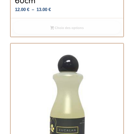
60cm
Plage
12.00
€
–
13.00
€
de
prix :
Choix des options
12.00 €
à
13.00 €