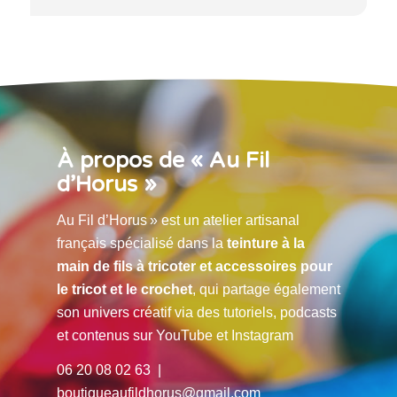
À propos de « Au Fil
d’Horus »
Au Fil d’Horus » est un atelier artisanal
français spécialisé dans la
teinture à la
main de fils à tricoter et accessoires pour
le tricot et le crochet
, qui partage également
son univers créatif via des tutoriels, podcasts
et contenus sur YouTube et Instagram
06 20 08 02 63 |
boutiqueaufildhorus@gmail.com