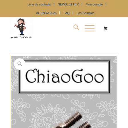
Liste de souhaits
NEWSLETTER
Mon compte
AGENDA 2025
FAQ
Les Samples