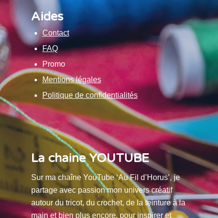
Aides
Contact
FAQ
Promo
Mentions légales
Politique de confidentialités
La chaine YOUTUBE
Sur ma chaîne YouTube ‘Au Fil d’Horus’, je
partage avec passion mon univers créatif
autour du tricot, du crochet, de la teinture à la
main et bien plus encore, pour inspirer et