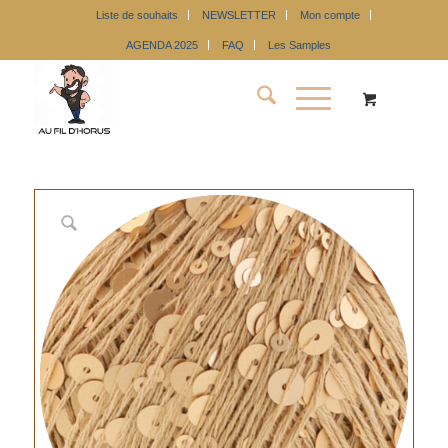
Liste de souhaits
NEWSLETTER
Mon compte
AGENDA 2025
FAQ
Les Samples