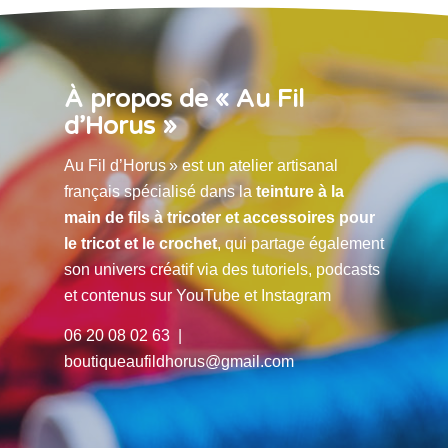
À propos de « Au Fil
d’Horus »
Au Fil d’Horus » est un atelier artisanal
français spécialisé dans la
teinture à la
main de fils à tricoter et accessoires pour
le tricot et le crochet
, qui partage également
son univers créatif via des tutoriels, podcasts
et contenus sur YouTube et Instagram
06 20 08 02 63 |
boutiqueaufildhorus@gmail.com