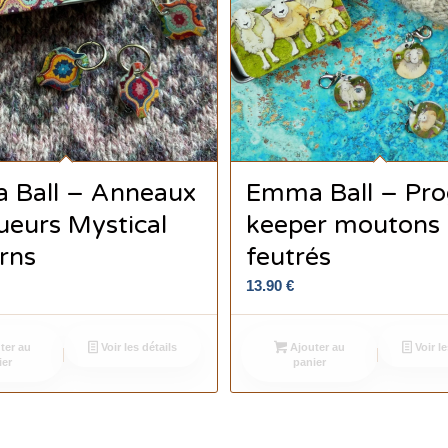
 Ball – Anneaux
Emma Ball – Pro
eurs Mystical
keeper moutons
rns
feutrés
13.90
€
ter au
Voir les détails
Ajouter au
Voir le
ier
panier