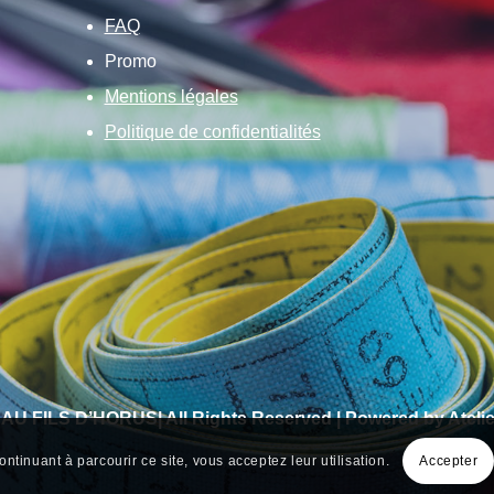
FAQ
Promo
Mentions légales
Politique de confidentialités
 AU FILS D’HORUS| All Rights Reserved | Powered by Atelie
ontinuant à parcourir ce site, vous acceptez leur utilisation.
Accepter