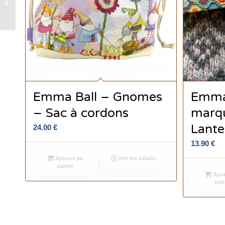
marqueurs Pulls et sa
boîte Moutons en Pulls
Emma Ball – Gnomes
Emma
– Sac à cordons
marqu
Lante
24.00
€
13.90
€
Ajouter au
Voir les détails
panier
Ajou
pan