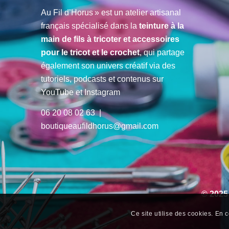
Au Fil d’Horus » est un atelier artisanal
français spécialisé dans la
teinture à la
main de fils à tricoter et accessoires
pour le tricot et le crochet
, qui partage
également son univers créatif via des
tutoriels, podcasts et contenus sur
YouTube et Instagram
06 20 08 02 63 |
boutiqueaufildhorus@gmail.com
© 2025
Ce site utilise des cookies. En c