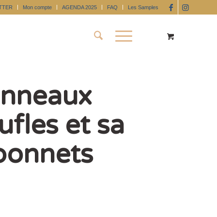
TTER
Mon compte
AGENDA 2025
FAQ
Les Samples
Anneaux
fles et sa
bonnets