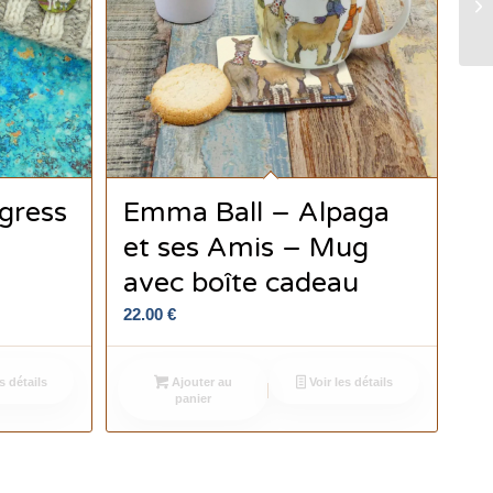
gress
Emma Ball – Alpaga
et ses Amis – Mug
avec boîte cadeau
22.00
€
s détails
Ajouter au
Voir les détails
panier