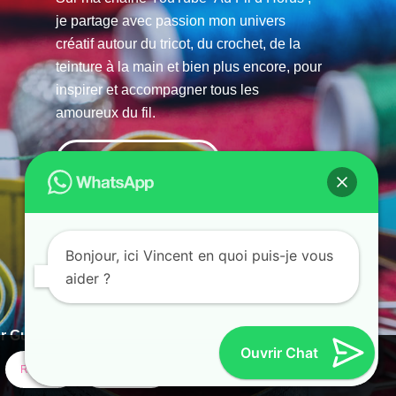
je partage avec passion mon univers
créatif autour du tricot, du crochet, de la
teinture à la main et bien plus encore, pour
inspirer et accompagner tous les
amoureux du fil.
La chaine Youtube
Bonjour, ici Vincent en quoi puis-je vous
aider ?
r Guias
Ouvrir Chat
Refuser
Paramètres