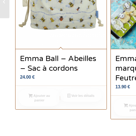
“Woolly bears ” – Pack
de 12 – Emma Ball
Emma Ball – Abeilles
Emma
– Sac à cordons
marq
Feutr
24.00
€
13.90
€
Ajouter au
Voir les détails
panier
Ajou
pan