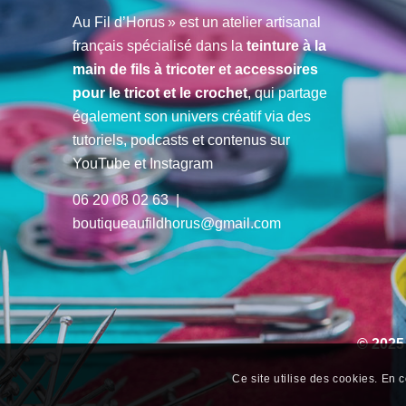
Au Fil d’Horus » est un atelier artisanal
français spécialisé dans la
teinture à la
main de fils à tricoter et accessoires
pour le tricot et le crochet
, qui partage
également son univers créatif via des
tutoriels, podcasts et contenus sur
YouTube et Instagram
06 20 08 02 63 |
boutiqueaufildhorus@gmail.com
© 2025
Ce site utilise des cookies. En c