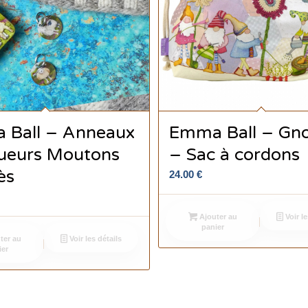
 Ball – Anneaux
Emma Ball – Gn
ueurs Moutons
– Sac à cordons
ès
24.00
€
Ajouter au
Voir le
panier
ter au
Voir les détails
ier