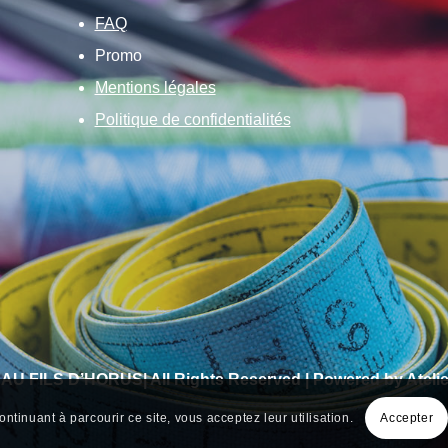
FAQ
Promo
Mentions légales
Politique de confidentialités
 AU FILS D’HORUS| All Rights Reserved | Powered by Atelie
ontinuant à parcourir ce site, vous acceptez leur utilisation.
Accepter