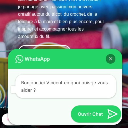
je partage avec passion mon univers
créatif autour du tricot, du crochet, de la
teinture à la main et bien plus encore, pour
inspirer et accompagner tous les
amoureux du fil.
La chaine Youtube
Bonjour, ici Vincent en quoi puis-je vous
aider ?
r Guias
Ouvrir Chat
Refuser
Paramètres