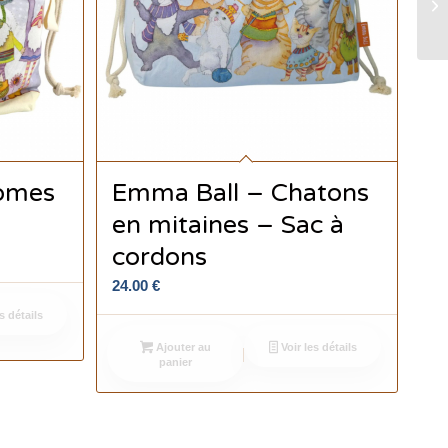
omes
Emma Ball – Chatons
en mitaines – Sac à
cordons
24.00
€
s détails
Ajouter au
Voir les détails
panier