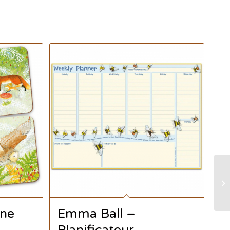
une
Emma Ball –