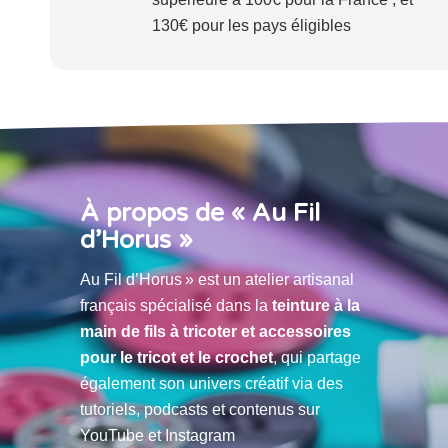
130€ pour les pays éligibles
À propos de « Au Fil
d’Horus »
Au Fil d’Horus » est un atelier artisanal
français spécialisé dans la
teinture à la
main de fils à tricoter et accessoires
pour le tricot et le crochet
, qui partage
également son univers créatif via des
tutoriels, podcasts et contenus sur
YouTube et Instagram