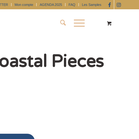
TTER
Mon compte
AGENDA 2025
FAQ
Les Samples
oastal Pieces