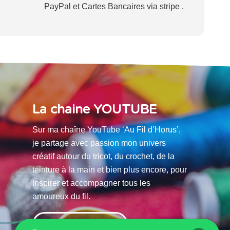
PayPal et Cartes Bancaires via stripe .
La chaine YOUTUBE
Sur ma chaîne YouTube ‘Au Fil d’Horus’,
je partage avec passion mon univers
créatif autour du tricot, du crochet, de la
teinture à la main et bien plus encore, pour
inspirer et accompagner tous les
amoureux du fil.
La chaine Youtube