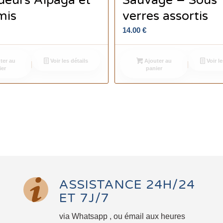
eurs Alpaga et
Sauvage – Sous
mis
verres assortis
14.00
€
ter au
Voir les détails
Ajouter au
Voir le
ier
panier
ASSISTANCE 24H/24
ET 7J/7
via Whatsapp , ou émail aux heures