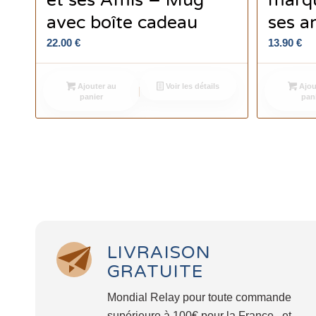
et ses Amis – Mug
marqu
avec boîte cadeau
ses a
22.00
€
13.90
€
Ajouter au
Voir les détails
Ajou
panier
pan
LIVRAISON
GRATUITE
Mondial Relay pour toute commande
supérieure à 100€ pour la France , et