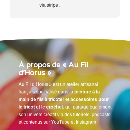
via stripe .
À propos de « Au Fil
d’Horus »
Au Fil d’Horus » est un atelier artisanal
français spécialisé dans la
teinture à la
main de fils à tricoter et accessoires pour
le tricot et le crochet
, qui partage également
son univers créatif via des tutoriels, podcasts
et contenus sur YouTube et Instagram