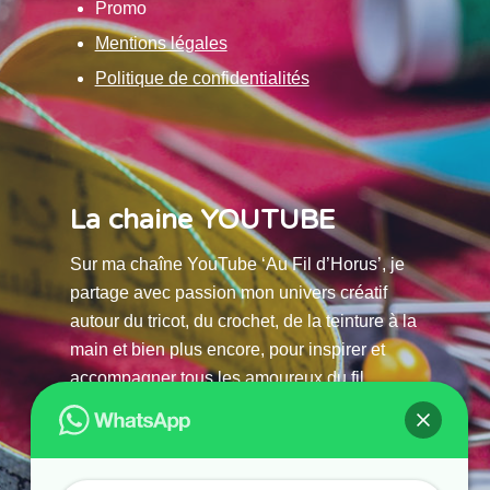
Promo
Mentions légales
Politique de confidentialités
La chaine YOUTUBE
Sur ma chaîne YouTube ‘Au Fil d’Horus’, je
partage avec passion mon univers créatif
autour du tricot, du crochet, de la teinture à la
main et bien plus encore, pour inspirer et
accompagner tous les amoureux du fil.
La chaine Youtube