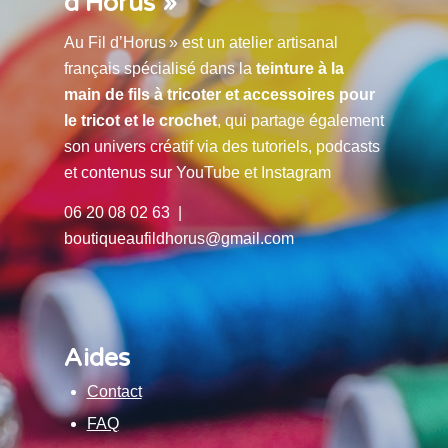
d’Horus »
Au Fil d’Horus » est un atelier artisanal
français spécialisé dans la
teinture à la
main de fils à tricoter et accessoires pour
le tricot et le crochet
, qui partage également
son univers créatif via des tutoriels, podcasts
et contenus sur YouTube et Instagram
06 20 08 02 63 |
boutiqueaufildhorus@gmail.com
Aides
Contact
FAQ