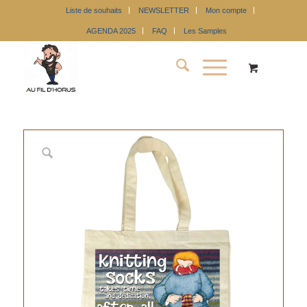
Liste de souhaits
NEWSLETTER
Mon compte
AGENDA 2025
FAQ
Les Samples