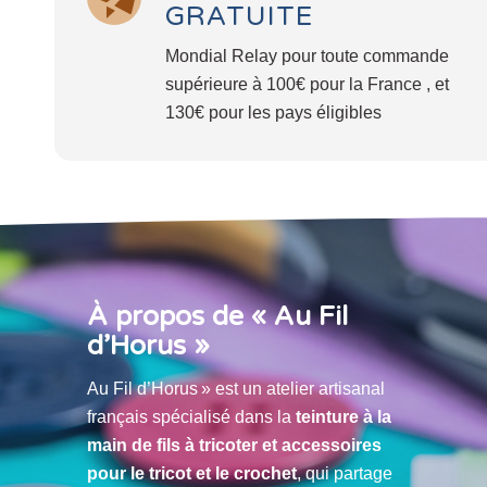
GRATUITE
Mondial Relay pour toute commande
supérieure à 100€ pour la France , et
130€ pour les pays éligibles
À propos de « Au Fil
d’Horus »
Au Fil d’Horus » est un atelier artisanal
français spécialisé dans la
teinture à la
main de fils à tricoter et accessoires
pour le tricot et le crochet
, qui partage