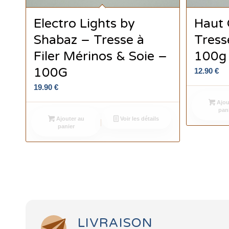
Electro Lights by
Haut
Shabaz – Tresse à
Tress
Filer Mérinos & Soie –
100g 
100G
12.90
€
19.90
€
Ajou
pan
Ajouter au
Voir les détails
panier
LIVRAISON