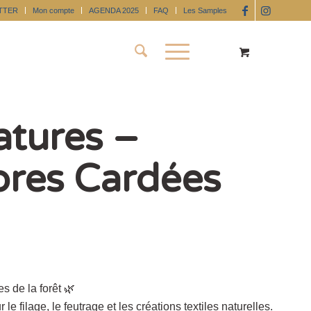
TTER
Mon compte
AGENDA 2025
FAQ
Les Samples
tures –
bres Cardées
s de la forêt 🌿
le filage, le feutrage et les créations textiles naturelles.