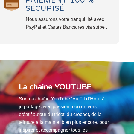
PAIEMENT 100 %
SÉCURISÉ
Nous assurons votre tranquillité avec
PayPal et Cartes Bancaires via stripe .
La chaine YOUTUBE
Sur ma chaîne YouTube ‘Au Fil d’Horus’,
je partage avec passion mon univers
créatif autour du tricot, du crochet, de la
teinture à la main et bien plus encore, pour
inspirer et accompagner tous les