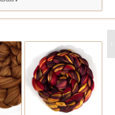
ous-bois 🍂