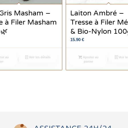
 Gris Masham –
Laiton Ambré –
e à Filer Masham
Tresse à Filer Mé
🌿
& Bio-Nylon 100
15.90
€
ter au
Voir les détails
Ajouter au
Voir le
ier
panier