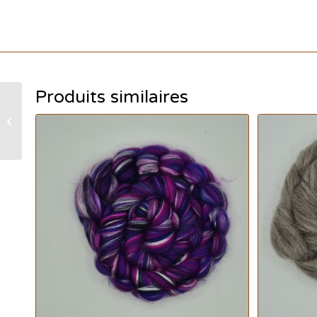
Produits similaires
THEBES tibétain single
– Grenat du désert