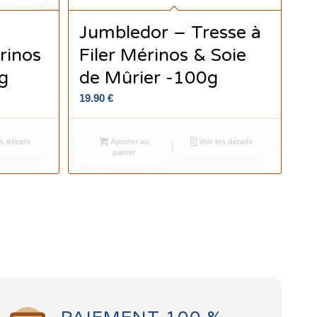
Jumbledor – Tresse à
rinos
Filer Mérinos & Soie
g
de Mûrier -100g
19.90
€
s détails
Ajouter au
Voir les détails
panier