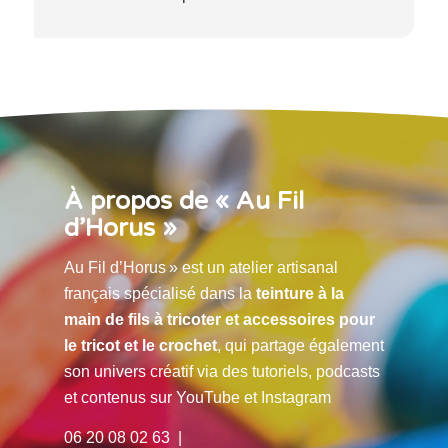
À propos de « Au Fil
d’Horus »
Au Fil d’Horus » est un atelier artisanal
français spécialisé dans la
teinture à la
main de fils à tricoter et accessoires pour
le tricot et le crochet
, qui partage également
son univers créatif via des tutoriels, podcasts
et contenus sur YouTube et Instagram
06 20 08 02 63 |