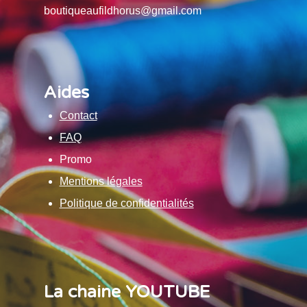
boutiqueaufildhorus@gmail.com
Aides
Contact
FAQ
Promo
Mentions légales
Politique de confidentialités
La chaine YOUTUBE