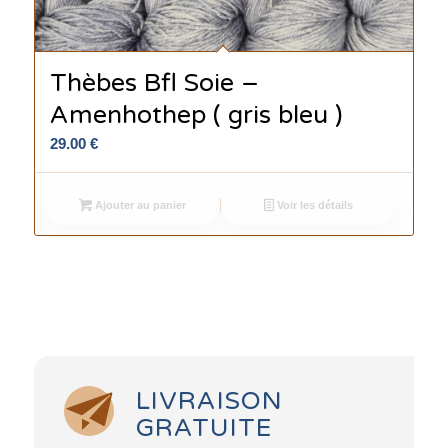
Thèbes Bfl Soie –
Amenhothep ( gris bleu )
29.00
€
Ajouter au panier
Voir les détails
LIVRAISON
GRATUITE