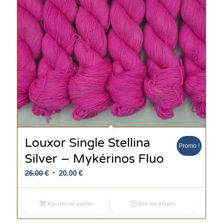
Louxor Single Stellina
Promo !
Silver – Mykérinos Fluo
Le
Le
26.00
€
20.00
€
prix
prix
initial
actuel
Ajouter au panier
Voir les détails
était :
est :
26.00 €.
20.00 €.