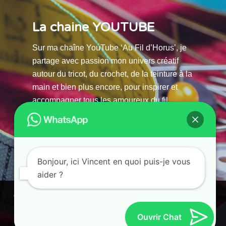
La chaine YOUTUBE
Sur ma chaîne YouTube ‘Au Fil d’Horus’, je
partage avec passion mon univers créatif
autour du tricot, du crochet, de la teinture à la
main et bien plus encore, pour inspirer et
accompagner tous les amoureux du fil.
La chaine Youtube
Bonjour, ici Vincent en quoi puis-je vous
aider ?
© 2025 AU FILS D’HORUS| All Rights Reserved |
Ce site utilise des cookies. En continuant à parcourir ce site, vous
Powered by Atelier Guias
acceptez leur utilisation.
Ouvrir Chat