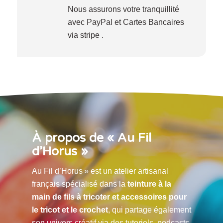
Nous assurons votre tranquillité
avec PayPal et Cartes Bancaires
via stripe .
À propos de « Au Fil
d’Horus »
Au Fil d’Horus » est un atelier artisanal
français spécialisé dans la
teinture à la
main de fils à tricoter et accessoires pour
le tricot et le crochet
, qui partage également
son univers créatif via des tutoriels, podcasts