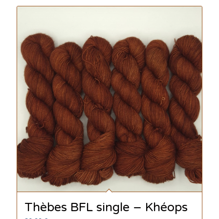
Thèbes BFL single – Khéops