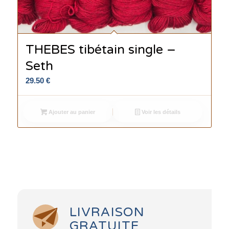
THEBES tibétain single –
Seth
29.50
€
Ajouter au panier
Voir les détails
LIVRAISON
GRATUITE