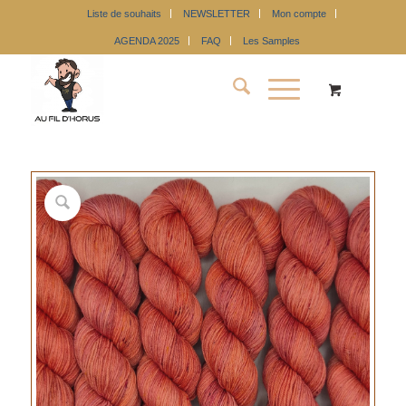
Liste de souhaits
NEWSLETTER
Mon compte
AGENDA 2025
FAQ
Les Samples