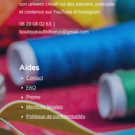
son univers créatif via des tutoriels, podcasts
et contenus sur YouTube et Instagram
06 20 08 02 63 |
boutiqueaufildhorus@gmail.com
Aides
Contact
FAQ
Promo
Mentions légales
Politique de confidentialités