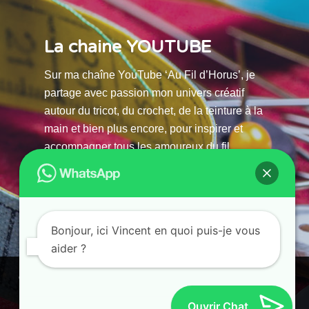
La chaine YOUTUBE
Sur ma chaîne YouTube ‘Au Fil d’Horus’, je
partage avec passion mon univers créatif
autour du tricot, du crochet, de la teinture à la
main et bien plus encore, pour inspirer et
accompagner tous les amoureux du fil.
La chaine Youtube
Bonjour, ici Vincent en quoi puis-je vous
aider ?
© 2025 AU FILS D’HORUS| All Rights Reserved |
Ce site utilise des cookies. En continuant à parcourir ce site, vous
Powered by Atelier Guias
acceptez leur utilisation.
Ouvrir Chat