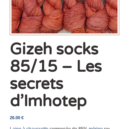
Gizeh socks
85/15 – Les
secrets
d’Imhotep
26.00
€
Laine à chaussette
composée de 85%
mérino
sw