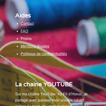
Aides
Contact
FAQ
Promo
Mentions légales
Politique de confidentialités
La chaine YOUTUBE
Sur ma chaîne YouTube ‘Au Fil d’Horus’, je
partage avec passion mon univers créatif