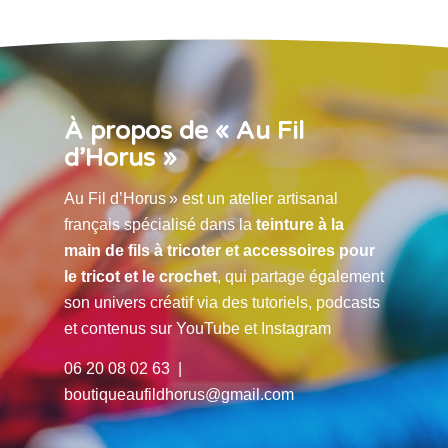
À propos de « Au Fil
d’Horus »
Au Fil d’Horus » est un atelier artisanal
français spécialisé dans la
teinture à la
main de fils à tricoter et accessoires pour
le tricot et le crochet
, qui partage également
son univers créatif via des tutoriels, podcasts
et contenus sur YouTube et Instagram
06 20 08 02 63 |
boutiqueaufildhorus@gmail.com