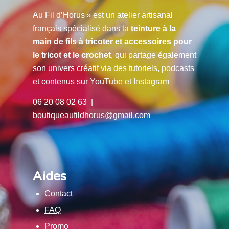
Au Fil d’Horus » est un atelier artisanal
français spécialisé dans la
teinture à la
main de fils à tricoter et accessoires pour
le tricot et le crochet
, qui partage également
son univers créatif via des tutoriels, podcasts
et contenus sur YouTube et Instagram
06 20 08 02 63 |
boutiqueaufildhorus@gmail.com
Aides
Contact
FAQ
Promo