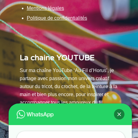
Mentions légales
Politique de confidentialités
La chaine YOUTUBE
Sur ma chaîne YouTube ‘Au Fil d’Horus’, je
partage avec passion mon univers créatif
autour du tricot, du crochet, de la teinture à la
main et bien plus encore, pour inspirer et
accompagner tous les amoureux du fil.
La chaine Youtube