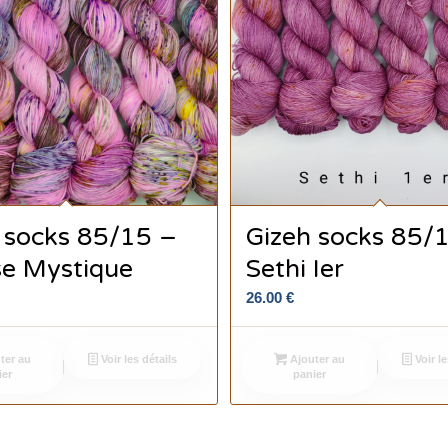
 socks 85/15 –
Gizeh socks 85/
e Mystique
Sethi Ier
26.00
€
ter au
Voir les détails
Ajouter au
Voir le
ier
panier