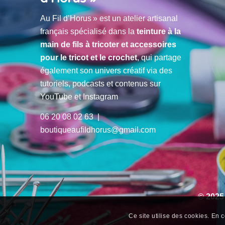
Au Fil d’Horus » est un atelier artisanal
français spécialisé dans la
teinture à la
main de fils à tricoter et accessoires
pour le tricot et le crochet
, qui partage
également son univers créatif via des
tutoriels, podcasts et contenus sur
YouTube et Instagram
06 20 08 02 63 |
boutiqueaufildhorus@gmail.com
© 2025
Ce site utilise des cookies. En c