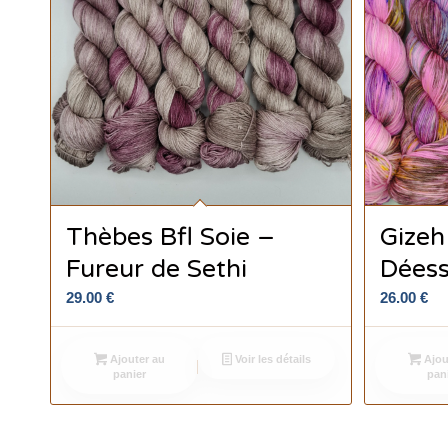
Thèbes Bfl Soie –
Gizeh
Fureur de Sethi
Déess
29.00
€
26.00
€
Ajouter au
Voir les détails
Ajou
panier
pan