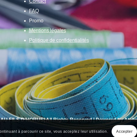
Contact
FAQ
Promo
Mentions légales
Politique de confidentialités
 AU FILS D’HORUS| All Rights Reserved | Powered by Atelie
ontinuant à parcourir ce site, vous acceptez leur utilisation.
Accepter