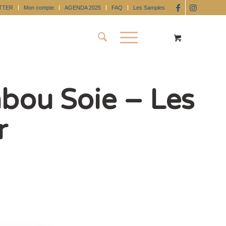
TTER
Mon compte
AGENDA 2025
FAQ
Les Samples
bou Soie – Les
r