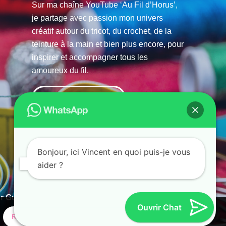
Sur ma chaîne YouTube ‘Au Fil d’Horus’,
je partage avec passion mon univers
créatif autour du tricot, du crochet, de la
teinture à la main et bien plus encore, pour
inspirer et accompagner tous les
amoureux du fil.
La chaine Youtube
Bonjour, ici Vincent en quoi puis-je vous
aider ?
r Guias
Ouvrir Chat
Refuser
Paramètres