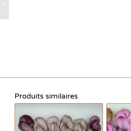
Gizeh socks 85/15 :
Ocre Fossile
Produits similaires