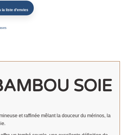
 la liste d’envies
bases
 BAMBOU SOIE
use et raffinée mêlant la douceur du mérinos, la
ie.