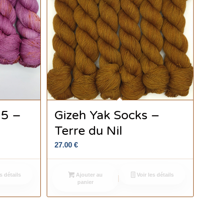
15 –
Gizeh Yak Socks –
Terre du Nil
27.00
€
s détails
Ajouter au
Voir les détails
panier