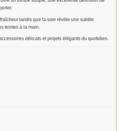
offre un tombé souple, une excellente définition de
porter.
raîcheur tandis que la soie révèle une subtile
s teintes à la main.
ccessoires délicats et projets élégants du quotidien.