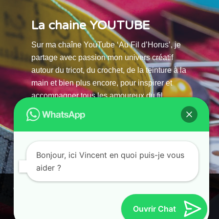
La chaine YOUTUBE
Sur ma chaîne YouTube ‘Au Fil d’Horus’, je
partage avec passion mon univers créatif
autour du tricot, du crochet, de la teinture à la
main et bien plus encore, pour inspirer et
accompagner tous les amoureux du fil.
La chaine Youtube
Bonjour, ici Vincent en quoi puis-je vous
aider ?
© 2025 AU FILS D’HORUS| All Rights Reserved |
Ce site utilise des cookies. En continuant à parcourir ce site, vous
Powered by Atelier Guias
acceptez leur utilisation.
Ouvrir Chat
Accepter
Refuser
Paramètres