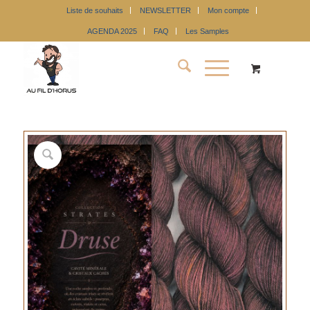
Liste de souhaits
NEWSLETTER
Mon compte
AGENDA 2025
FAQ
Les Samples