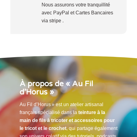
Nous assurons votre tranquillité
avec PayPal et Cartes Bancaires
via stripe .
À propos de « Au Fil
d’Horus »
Au Fil d’Horus » est un atelier artisanal
français spécialisé dans la
teinture à la
main de fils à tricoter et accessoires pour
le tricot et le crochet
, qui partage également
son univers créatif via des tutoriels, podcasts