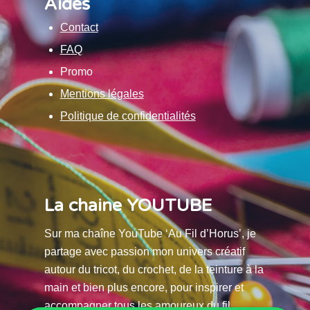
Aides
Contact
FAQ
Promo
Mentions légales
Politique de confidentialités
La chaine YOUTUBE
Sur ma chaîne YouTube ‘Au Fil d’Horus’, je
partage avec passion mon univers créatif
autour du tricot, du crochet, de la teinture à la
main et bien plus encore, pour inspirer et
accompagner tous les amoureux du fil.