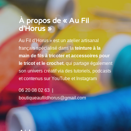
À propos de « Au Fil
d’Horus »
Au Fil d’Horus » est un atelier artisanal
français spécialisé dans la
teinture à la
main de fils à tricoter et accessoires pour
le tricot et le crochet
, qui partage également
son univers créatif via des tutoriels, podcasts
et contenus sur YouTube et Instagram
06 20 08 02 63 |
boutiqueaufildhorus@gmail.com