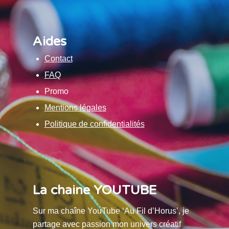
Aides
Contact
FAQ
Promo
Mentions légales
Politique de confidentialités
La chaine YOUTUBE
Sur ma chaîne YouTube ‘Au Fil d’Horus’, je
partage avec passion mon univers créatif