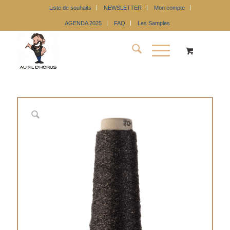
Liste de souhaits
NEWSLETTER
Mon compte
AGENDA 2025
FAQ
Les Samples