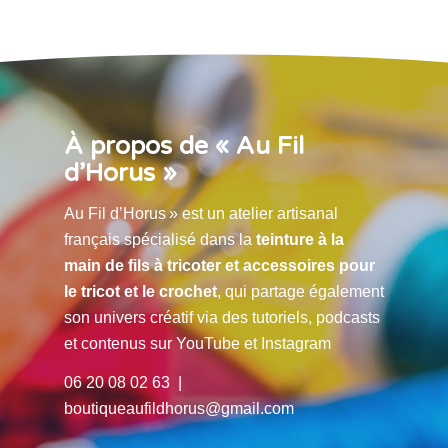
À propos de « Au Fil
d’Horus »
Au Fil d’Horus » est un atelier artisanal
français spécialisé dans la
teinture à la
main de fils à tricoter et accessoires pour
le tricot et le crochet
, qui partage également
son univers créatif via des tutoriels, podcasts
et contenus sur YouTube et Instagram
06 20 08 02 63 |
boutiqueaufildhorus@gmail.com