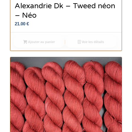
Alexandrie Dk – Tweed néon
– Néo
21.00
€
Ajouter au panier
Voir les détails