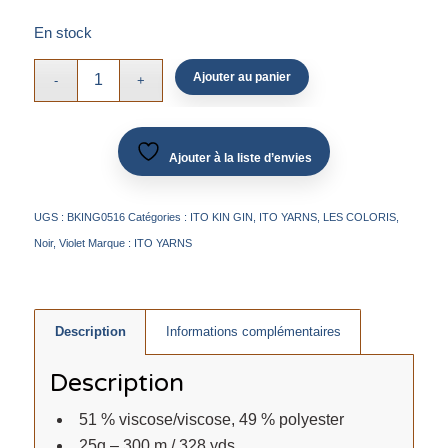
En stock
Ajouter au panier
Ajouter à la liste d’envies
UGS :
BKING0516
Catégories :
ITO KIN GIN
,
ITO YARNS
,
LES COLORIS
,
Noir
,
Violet
Marque :
ITO YARNS
Description
Informations complémentaires
Description
51 % viscose/viscose, 49 % polyester
25g – 300 m / 328 yds