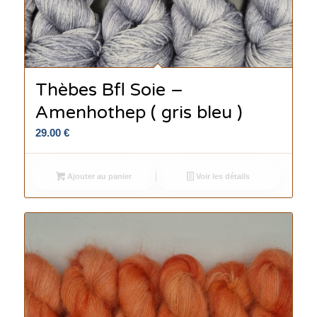
Thèbes Bfl Soie –
Amenhothep ( gris bleu )
29.00
€
Ajouter au panier
Voir les détails