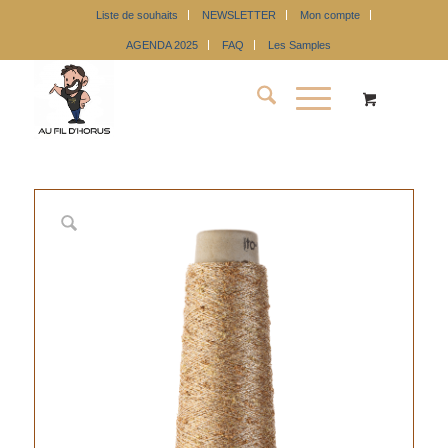
Liste de souhaits
NEWSLETTER
Mon compte
AGENDA 2025
FAQ
Les Samples