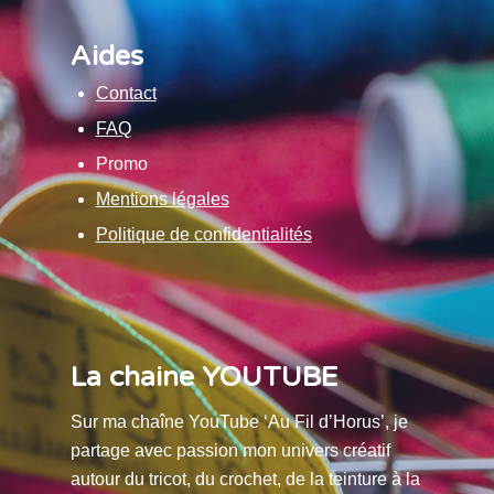
Aides
Contact
FAQ
Promo
Mentions légales
Politique de confidentialités
La chaine YOUTUBE
Sur ma chaîne YouTube ‘Au Fil d’Horus’, je
partage avec passion mon univers créatif
autour du tricot, du crochet, de la teinture à la