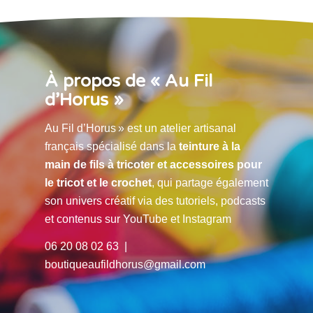
À propos de « Au Fil
d’Horus »
Au Fil d’Horus » est un atelier artisanal
français spécialisé dans la
teinture à la
main de fils à tricoter et accessoires pour
le tricot et le crochet
, qui partage également
son univers créatif via des tutoriels, podcasts
et contenus sur YouTube et Instagram
06 20 08 02 63 |
boutiqueaufildhorus@gmail.com