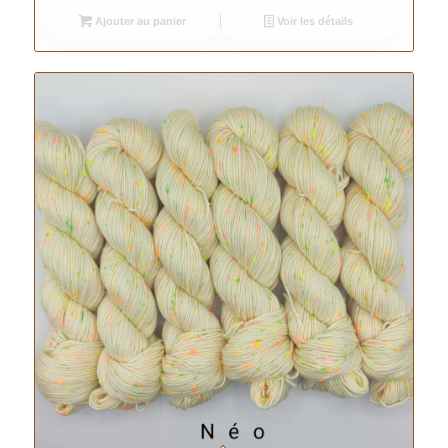
initial
actuel
Ajouter au panier
Voir les détails
était :
est :
26.00 €.
20.00 €.