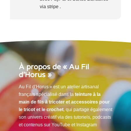
via stripe .
À propos de « Au Fil
d’Horus »
Au Fil d’Horus » est un atelier artisanal
français spécialisé dans la
teinture à la
main de fils à tricoter et accessoires pour
le tricot et le crochet
, qui partage également
son univers créatif via des tutoriels, podcasts
et contenus sur YouTube et Instagram