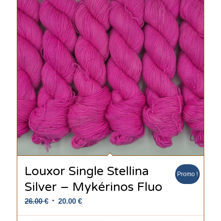
Louxor Single Stellina
Promo !
Silver – Mykérinos Fluo
Le
Le
26.00
€
20.00
€
prix
prix