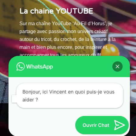
La chaine YOUTUBE
Sur ma chaîne YouTube ‘Au Fil d’Horus’, je
partage avec passion mon univers créatif
autour du tricot, du crochet, de la teinture à la
main et bien plus encore, pour inspirer et
accompagner tous les amoureux du fil.
La chaine Youtube
Bonjour, ici Vincent en quoi puis-je vous
aider ?
© 2025 AU FILS D’HORUS| All Rights Reserved |
Ce site utilise des cookies. En continuant à parcourir ce site, vous
Powered by Atelier Guias
acceptez leur utilisation.
Ouvrir Chat
Accepter
Refuser
Paramètres