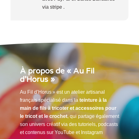
via stripe .
À propos de « Au Fil
d’Horus »
Au Fil d’Horus » est un atelier artisanal
français spécialisé dans la
teinture à la
main de fils à tricoter et accessoires pour
le tricot et le crochet
, qui partage également
son univers créatif via des tutoriels, podcasts
et contenus sur YouTube et Instagram