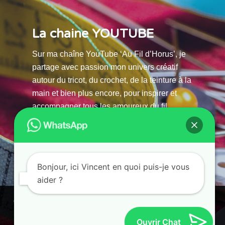
La chaine YOUTUBE
Sur ma chaîne YouTube ‘Au Fil d’Horus’, je
partage avec passion mon univers créatif
autour du tricot, du crochet, de la teinture à la
main et bien plus encore, pour inspirer et
accompagner tous les amoureux du fil.
La chaine Youtube
Bonjour, ici Vincent en quoi puis-je vous
aider ?
© 2025 AU FILS D’HORUS| All Rights Reserved |
Ce site utilise des cookies. En continuant à parcourir ce site, vous
Powered by Atelier Guias
acceptez leur utilisation.
Ouvrir Chat