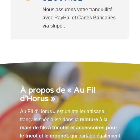
Nous assurons votre tranquillité
avec PayPal et Cartes Bancaires
via stripe .
À propos de « Au Fil
d’Horus »
Au Fil d’Horus » est un atelier artisanal
français spécialisé dans la
teinture à la
main de fils à tricoter et accessoires pour
le tricot et le crochet
, qui partage également