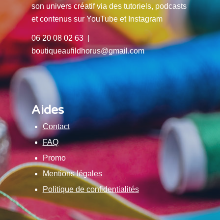
son univers créatif via des tutoriels, podcasts
et contenus sur YouTube et Instagram
06 20 08 02 63 |
boutiqueaufildhorus@gmail.com
Aides
Contact
FAQ
Promo
Mentions légales
Politique de confidentialités