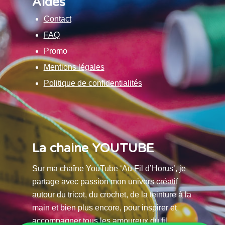
Aides
Contact
FAQ
Promo
Mentions légales
Politique de confidentialités
La chaine YOUTUBE
Sur ma chaîne YouTube ‘Au Fil d’Horus’, je
partage avec passion mon univers créatif
autour du tricot, du crochet, de la teinture à la
main et bien plus encore, pour inspirer et
accompagner tous les amoureux du fil.