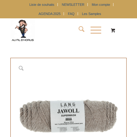
Liste de souhaits
NEWSLETTER
Mon compte
AGENDA 2025
FAQ
Les Samples