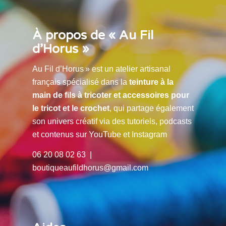
À propos de « Au Fil
d’Horus »
Au Fil d’Horus » est un atelier artisanal
français spécialisé dans la
teinture à la
main de fils à tricoter et accessoires pour
le tricot et le crochet
, qui partage également
son univers créatif via des tutoriels, podcasts
et contenus sur YouTube et Instagram
06 20 08 02 63 |
boutiqueaufildhorus@gmail.com