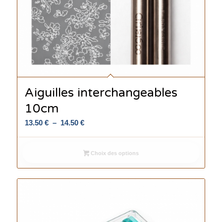
Aiguilles interchangeables
10cm
Plage
13.50
€
–
14.50
€
de
prix :
Choix des options
13.50 €
à
14.50 €