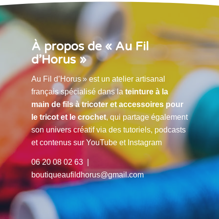
À propos de « Au Fil
d’Horus »
Au Fil d’Horus » est un atelier artisanal
français spécialisé dans la
teinture à la
main de fils à tricoter et accessoires pour
le tricot et le crochet
, qui partage également
son univers créatif via des tutoriels, podcasts
et contenus sur YouTube et Instagram
06 20 08 02 63 |
boutiqueaufildhorus@gmail.com