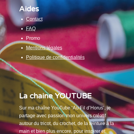
Aides
Contact
FAQ
Promo
Mentions légales
Politique de confidentialités
La chaine YOUTUBE
Sur ma chaîne YouTube ‘Au Fil d’Horus’, je
partage avec passion mon univers créatif
autour du tricot, du crochet, de la teinture à la
main et bien plus encore, pour inspirer et