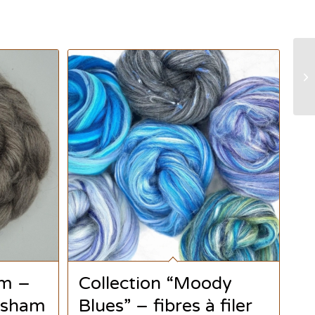
am –
Collection “Moody
Masham
Blues” – fibres à filer