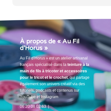
À propos de « Au Fil
d’Horus »
Au Fil d’Horus » est un atelier artisanal
français spécialisé dans la
teinture à la
main de fils à tricoter et accessoires
pour le tricot et le crochet
, qui partage
également son univers créatif via des
tutoriels, podcasts et contenus sur
YouTube et Instagram
06 20 08 02 63 |