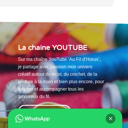
La chaine YOUTUBE
Sur ma chaîne YouTube ‘Au Fil d’Horus’,
je partage avec passion mon univers
créatif autour du tricot, du crochet, de la
teinture à la main et bien plus encore, pour
inspirer et accompagner tous les
amoureux du fil.
La chaine Youtube