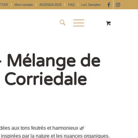
TTER
Mon compte
AGENDA 2025
FAQ
Les Samples
 Mélange de
 Corriedale
rdées aux tons feutrés et harmonieux 🌿
es inspirées par la nature et les nuances organiques.