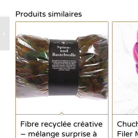
Produits similaires
Woodland Creatures –
Mélange de Fibres
Cardées 175g
Fibre recyclée créative
Chuch
– mélange surprise à
Filer