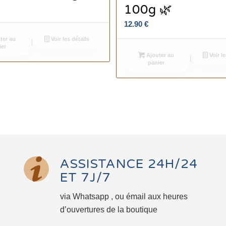
100g 🌿
12.90
€
ter au
Voir les détails
ier
Ajouter au
Voir le
panier
ASSISTANCE 24H/24
ET 7J/7
via Whatsapp , ou émail aux heures
d’ouvertures de la boutique