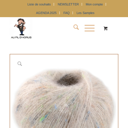
Liste de souhaits
NEWSLETTER
Mon compte
AGENDA 2025
FAQ
Les Samples