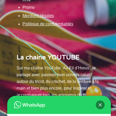
Promo
Mentions légales
Politique de confidentialités
La chaine YOUTUBE
Sur ma chaîne YouTube ‘Au Fil d’Horus’, je
partage avec passion mon univers créatif
autour du tricot, du crochet, de la teinture à la
main et bien plus encore, pour inspirer et
accompagner tous les amoureux du fil.
La chaine Youtube