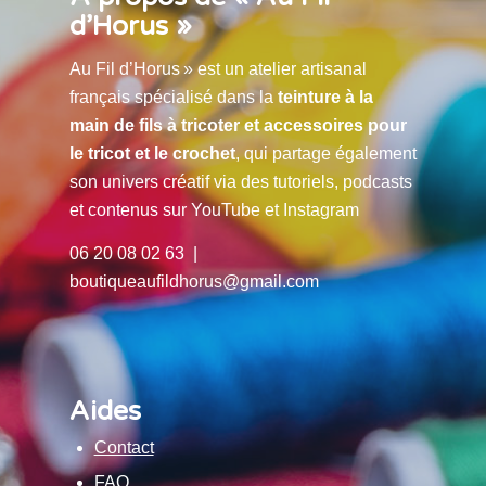
d’Horus »
Au Fil d’Horus » est un atelier artisanal
français spécialisé dans la
teinture à la
main de fils à tricoter et accessoires pour
le tricot et le crochet
, qui partage également
son univers créatif via des tutoriels, podcasts
et contenus sur YouTube et Instagram
06 20 08 02 63 |
boutiqueaufildhorus@gmail.com
Aides
Contact
FAQ