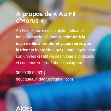
À propos de « Au Fil
d’Horus »
Au Fil d’Horus » est un atelier artisanal
français spécialisé dans la
teinture à la
main de fils à tricoter et accessoires pour
le tricot et le crochet
, qui partage également
son univers créatif via des tutoriels, podcasts
et contenus sur YouTube et Instagram
06 20 08 02 63 |
boutiqueaufildhorus@gmail.com
Aides