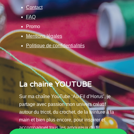
Contact
FAQ
Promo
Mentions légales
Politique de confidentialités
La chaine YOUTUBE
Sur ma chaîne YouTube ‘Au Fil d’Horus’, je
partage avec passion mon univers créatif
autour du tricot, du crochet, de la teinture à la
main et bien plus encore, pour inspirer et
accompagner tous les amoureux du fil.