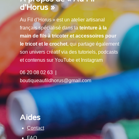
d’Horus »
Au Fil d’Horus » est un atelier artisanal
français spécialisé dans la
teinture à la
main de fils à tricoter et accessoires pour
le tricot et le crochet
, qui partage également
son univers créatif via des tutoriels, podcasts
et contenus sur YouTube et Instagram
06 20 08 02 63 |
boutiqueaufildhorus@gmail.com
Aides
Contact
FAQ