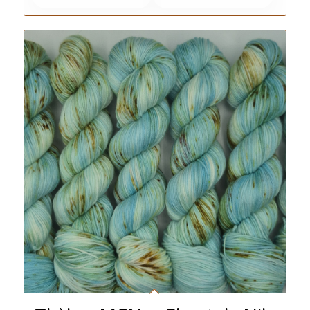
était :
est :
26.00 €.
20.00 €.