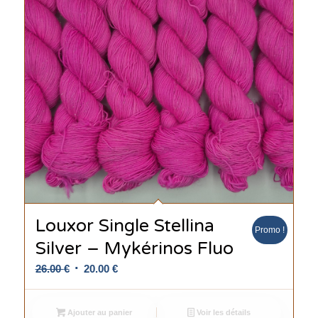
Louxor Single Stellina
Promo !
Silver – Mykérinos Fluo
Le
Le
26.00
€
20.00
€
prix
prix
initial
actuel
Ajouter au panier
Voir les détails