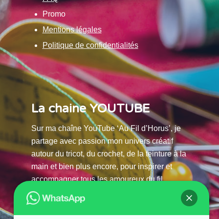
Promo
Mentions légales
Politique de confidentialités
La chaine YOUTUBE
Sur ma chaîne YouTube ‘Au Fil d’Horus’, je
partage avec passion mon univers créatif
autour du tricot, du crochet, de la teinture à la
main et bien plus encore, pour inspirer et
accompagner tous les amoureux du fil.
La chaine Youtube