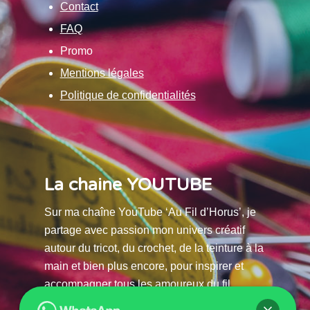
Contact
FAQ
Promo
Mentions légales
Politique de confidentialités
La chaine YOUTUBE
Sur ma chaîne YouTube ‘Au Fil d’Horus’, je
partage avec passion mon univers créatif
autour du tricot, du crochet, de la teinture à la
main et bien plus encore, pour inspirer et
accompagner tous les amoureux du fil.