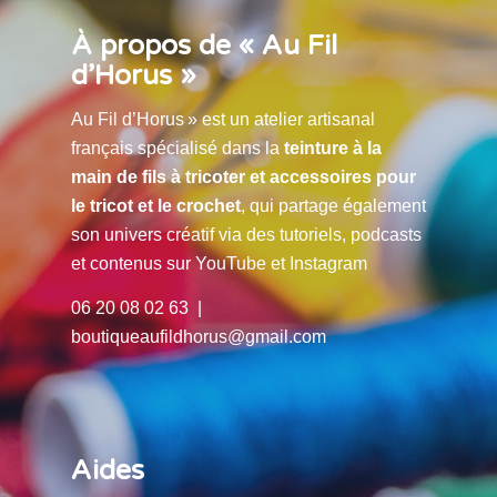
À propos de « Au Fil
d’Horus »
Au Fil d’Horus » est un atelier artisanal
français spécialisé dans la
teinture à la
main de fils à tricoter et accessoires pour
le tricot et le crochet
, qui partage également
son univers créatif via des tutoriels, podcasts
et contenus sur YouTube et Instagram
06 20 08 02 63 |
boutiqueaufildhorus@gmail.com
Aides