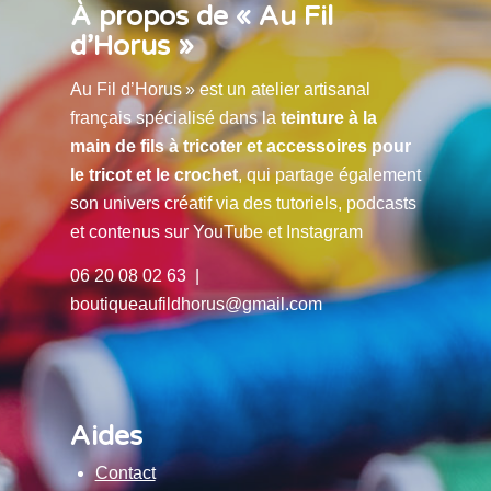
À propos de « Au Fil
d’Horus »
Au Fil d’Horus » est un atelier artisanal
français spécialisé dans la
teinture à la
main de fils à tricoter et accessoires pour
le tricot et le crochet
, qui partage également
son univers créatif via des tutoriels, podcasts
et contenus sur YouTube et Instagram
06 20 08 02 63 |
boutiqueaufildhorus@gmail.com
Aides
Contact