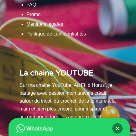
FAQ
Promo
Mentions légales
Politique de confidentialités
La chaine YOUTUBE
Sur ma chaîne YouTube ‘Au Fil d’Horus’, je
partage avec passion mon univers créatif
autour du tricot, du crochet, de la teinture à la
main et bien plus encore, pour inspirer et
accompagner tous les amoureux du fil.
La chaine Youtube