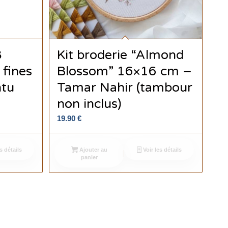
8
Kit broderie “Almond
 fines
Blossom” 16×16 cm –
ntu
Tamar Nahir (tambour
non inclus)
19.90
€
s détails
Ajouter au
Voir les détails
panier