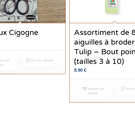
ux Cigogne
Assortiment de 
aiguilles à broder
Tulip – Bout poi
(tailles 3 à 10)
ter au
Voir les détails
ier
8.90
€
Ajouter au
Voir le
panier