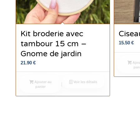
Kit broderie avec
Cisea
tambour 15 cm –
15.50
€
Gnome de jardin
21.90
€
Ajou
pan
Ajouter au
Voir les détails
panier