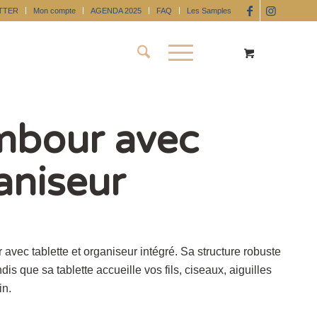
TTER
Mon compte
AGENDA 2025
FAQ
Les Samples
mbour avec
aniseur
vec tablette et organiseur intégré. Sa structure robuste
is que sa tablette accueille vos fils, ciseaux, aiguilles
in.