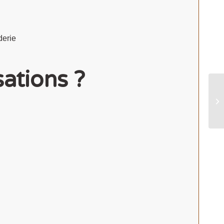
derie
sations ?