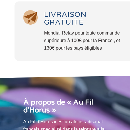
LIVRAISON
GRATUITE
Mondial Relay pour toute commande
supérieure à 100€ pour la France , et
130€ pour les pays éligibles
À propos de « Au Fil
d’Horus »
Au Fil d’Horus » est un atelier artisanal
français spécialisé dans la
teinture à la