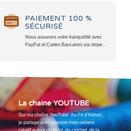
PAIEMENT 100 %
SÉCURISÉ
Nous assurons votre tranquillité avec
PayPal et Cartes Bancaires via stripe .
La chaine YOUTUBE
Sur ma chaîne YouTube ‘Au Fil d’Horus’,
je partage avec passion mon univers
créatif autour du tricot, du crochet, de la