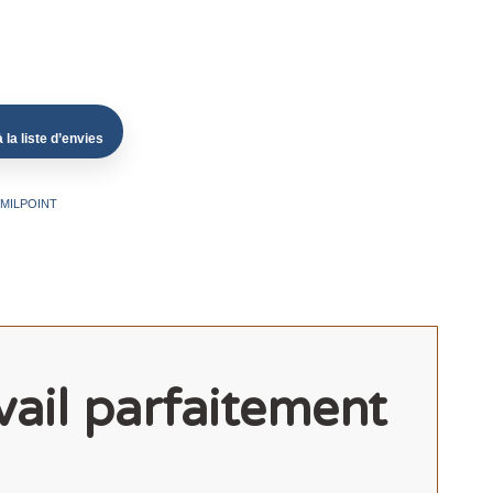
 la liste d’envies
MILPOINT
vail parfaitement