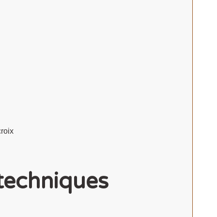
croix
 techniques