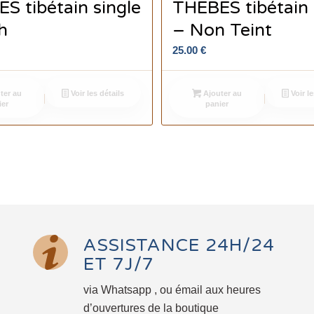
S tibétain single
THEBES tibétain 
h
– Non Teint
25.00
€
ter au
Voir les détails
Ajouter au
Voir le
ier
panier
ASSISTANCE 24H/24
ET 7J/7
via Whatsapp , ou émail aux heures
d’ouvertures de la boutique