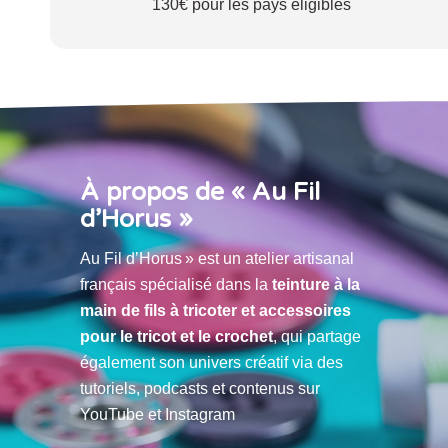
130€ pour les pays éligibles
À propos de « Au Fil
d’Horus »
Au Fil d’Horus » est un atelier artisanal
français spécialisé dans la
teinture à la
main de fils à tricoter et accessoires
pour le tricot et le crochet
, qui partage
également son univers créatif via des
tutoriels, podcasts et contenus sur
YouTube et Instagram