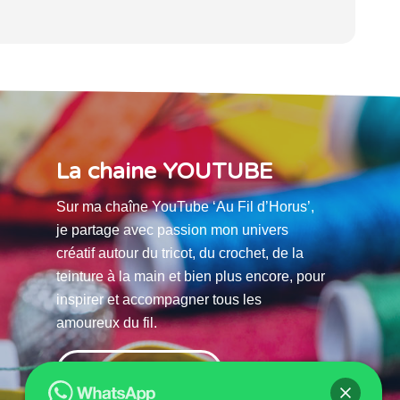
La chaine YOUTUBE
Sur ma chaîne YouTube ‘Au Fil d’Horus’,
je partage avec passion mon univers
créatif autour du tricot, du crochet, de la
teinture à la main et bien plus encore, pour
inspirer et accompagner tous les
amoureux du fil.
La chaine Youtube