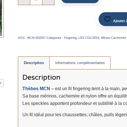
Ajouter à
UGS :
MCN-602007
Catégories :
Fingering
,
LES COLORIS
,
Mérino Cachemire
Description
Informations complémentaires
Description
Thèbes MCN –
est un fil fingering teint à la main, p
Sa base mérinos, cachemire et nylon offre un équilibr
Les speckles apportent profondeur et subtilité à la co
Un fil idéal pour les chaussettes, châles, pulls léger