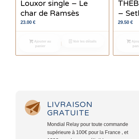
Louxor single – Le
THEBE
char de Ramsès
– Set
23.00
€
29.50
€
Ajouter au
Voir les détails
Ajou
panier
pan
LIVRAISON
GRATUITE
Mondial Relay pour toute commande
supérieure à 100€ pour la France , et