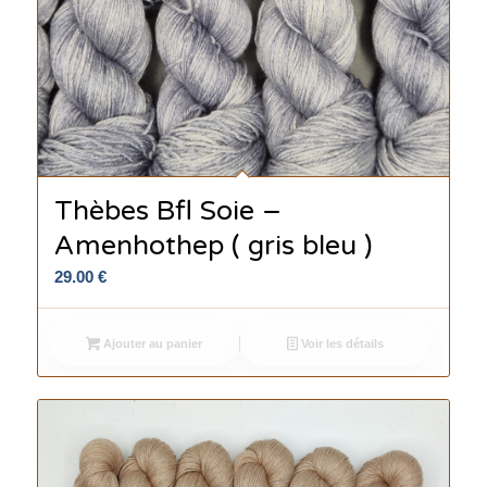
Thèbes Bfl Soie –
Amenhothep ( gris bleu )
29.00
€
Ajouter au panier
Voir les détails