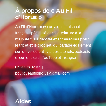
À propos de « Au Fil
d’Horus »
Au Fil d’Horus » est un atelier artisanal
français spécialisé dans la
teinture à la
main de fils à tricoter et accessoires pour
le tricot et le crochet
, qui partage également
son univers créatif via des tutoriels, podcasts
et contenus sur YouTube et Instagram
06 20 08 02 63 |
boutiqueaufildhorus@gmail.com
Aides