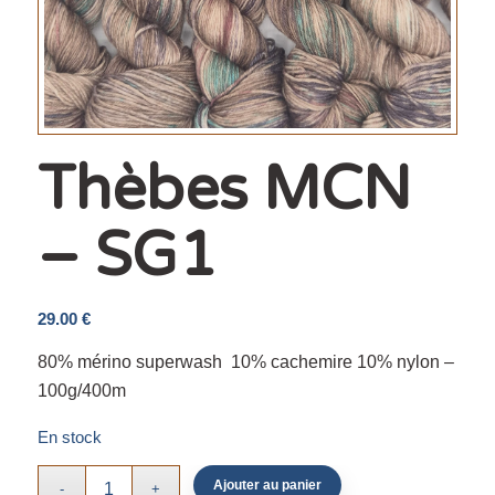
Thèbes MCN
– SG1
29.00
€
80% mérino superwash 10% cachemire 10% nylon –
100g/400m
En stock
Ajouter au panier