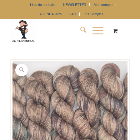
Liste de souhaits
NEWSLETTER
Mon compte
AGENDA 2025
FAQ
Les Samples