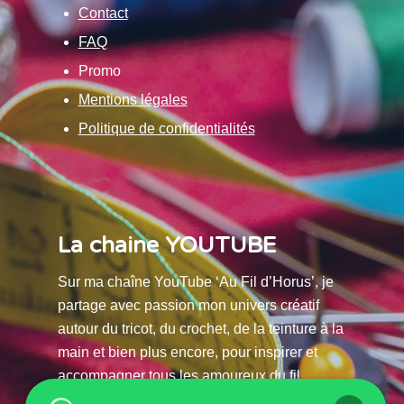
Contact
FAQ
Promo
Mentions légales
Politique de confidentialités
La chaine YOUTUBE
Sur ma chaîne YouTube ‘Au Fil d’Horus’, je
partage avec passion mon univers créatif
autour du tricot, du crochet, de la teinture à la
main et bien plus encore, pour inspirer et
accompagner tous les amoureux du fil.