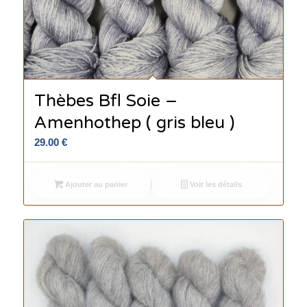
Thèbes Bfl Soie –
Amenhothep ( gris bleu )
29.00
€
Ajouter au panier
Voir les détails