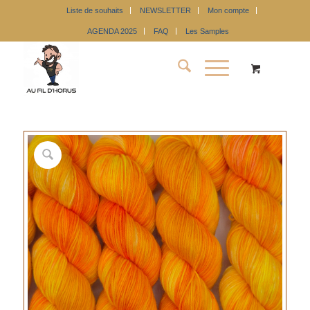
Liste de souhaits
NEWSLETTER
Mon compte
AGENDA 2025
FAQ
Les Samples