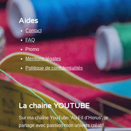
Aides
Contact
FAQ
Promo
Mentions légales
Politique de confidentialités
La chaine YOUTUBE
Sur ma chaîne YouTube ‘Au Fil d’Horus’, je
partage avec passion mon univers créatif