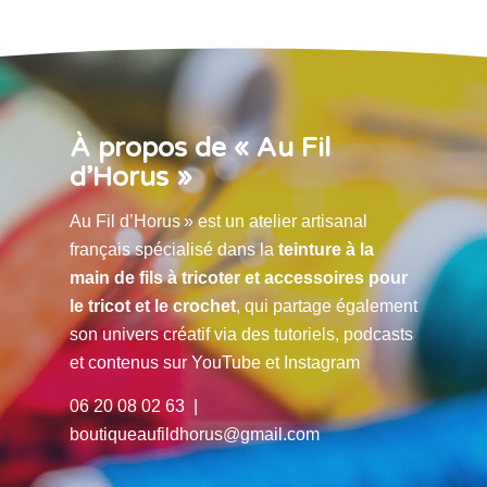
À propos de « Au Fil
d’Horus »
Au Fil d’Horus » est un atelier artisanal
français spécialisé dans la
teinture à la
main de fils à tricoter et accessoires pour
le tricot et le crochet
, qui partage également
son univers créatif via des tutoriels, podcasts
et contenus sur YouTube et Instagram
06 20 08 02 63 |
boutiqueaufildhorus@gmail.com